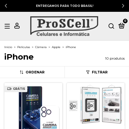
ENTREGAMOS PARA TODO BRASIL!
0
Início
>
Películas
>
Câmera
>
Apple
>
iPhone
iPhone
10 produtos
ORDENAR
FILTRAR
GRÁTIS