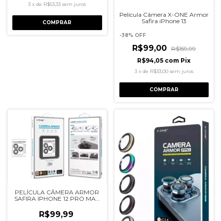
3
x
de
R$53,33
sem juros
Película Câmera X-ONE Armor
Safira iPhone 13
COMPRAR
-
38
%
OFF
R$99,00
R$159,99
R$94,05
com
Pix
3
x
de
R$33,00
sem juros
COMPRAR
PELÍCULA CÂMERA ARMOR
SAFIRA IPHONE 12 PRO MAX
X-ONE
R$99,99