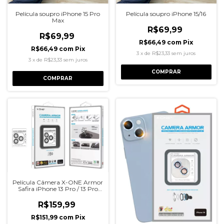
Película soupro iPhone 15 Pro
Película soupro iPhone 15/16
Max
R$69,99
R$69,99
R$66,49
com
Pix
R$66,49
com
Pix
3
x
de
R$23,33
sem juros
3
x
de
R$23,33
sem juros
COMPRAR
COMPRAR
Película Câmera X-ONE Armor
Safira iPhone 13 Pro / 13 Pro
Max
R$159,99
R$151,99
com
Pix