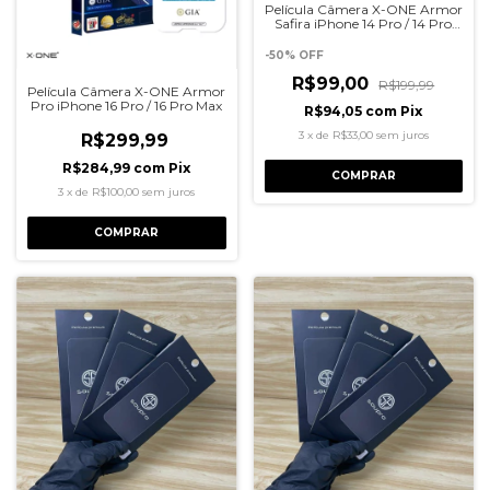
Película Câmera X-ONE Armor
Safira iPhone 14 Pro / 14 Pro
Max
-
50
%
OFF
R$99,00
R$199,99
Película Câmera X-ONE Armor
Pro iPhone 16 Pro / 16 Pro Max
R$94,05
com
Pix
3
x
de
R$33,00
sem juros
R$299,99
R$284,99
com
Pix
COMPRAR
3
x
de
R$100,00
sem juros
COMPRAR