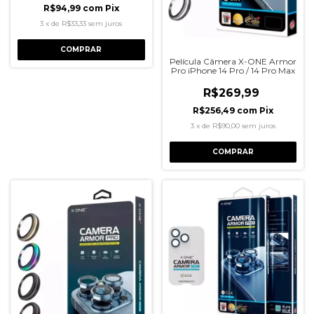
R$94,99
com
Pix
3
x
de
R$33,33
sem juros
COMPRAR
Película Câmera X-ONE Armor
Pro iPhone 14 Pro / 14 Pro Max
R$269,99
R$256,49
com
Pix
3
x
de
R$90,00
sem juros
COMPRAR