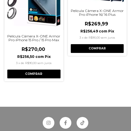
Película Câmera X-ONE Armor
Pro iPhone 16/ 16 Plus
R$269,99
R$256,49
com
Pix
Película Câmera X-ONE Armor
3
x
de
R$90,00
sem juros
Pro iPhone 15 Pro / 15 Pro Max
COMPRAR
R$270,00
R$256,50
com
Pix
3
x
de
R$90,00
sem juros
COMPRAR