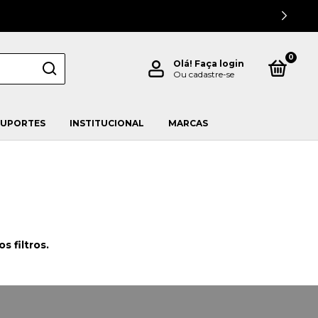
0
Olá!
Faça login
Ou cadastre-se
SUPORTES
INSTITUCIONAL
MARCAS
 filtros.