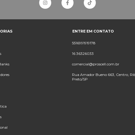
ORIAS
ENTRE EM CONTATO
5516991919178
s
16 36326033
Banks
comercial@proscell.com.br
dores
Rua Amador Bueno 663, Centro, Rib
Preto/SP
tica
s
ional