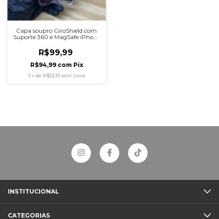
Capa soupro GiroShield com
Suporte 360 e MagSafe iPhone
11
R$99,99
R$94,99
com
Pix
3
x
de
R$33,33
sem juros
INSTITUCIONAL
CATEGORIAS