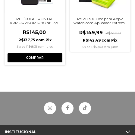
PELÍCULA FRONTAL
Película X-One para Apple
ARMORVISOR IPHONE 13/13
watch com Aplicador Extreme
PRO/14 X-ONE
- 46 mm
R$145,00
R$149,99
R$179,99
R$137,75
com
Pix
R$142,49
com
Pix
3
x
de
R$48,33
sem juros
3
x
de
R$50,00
sem juros
COMPRAR
INSTITUCIONAL