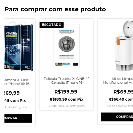
Para comprar com esse produto
ESGOTADO
Película Traseira X-ONE 4ª
Kit de Limp
la Câmera X-ONE
Geração iPhone 16
Multifuncional H
Pro iPhone 16/ 16
em 1
Plus
R$199,99
R$69,9
$269,99
R$189,99
com
Pix
R$66,49
co
56,49
com
Pix
3
x
de
R$66,66
sem juros
3
x
de
R$23,33
sem
R$90,00
sem juros
COMPRAR