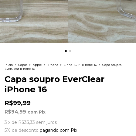
Início
>
Capas
>
Apple
>
iPhone
>
Linha 16
>
iPhone 16
>
Capa soupro
EverClear iPhone 16
Capa soupro EverClear
iPhone 16
R$99,99
R$94,99
com
Pix
3
x
de
R$33,33
sem juros
5% de desconto
pagando com Pix