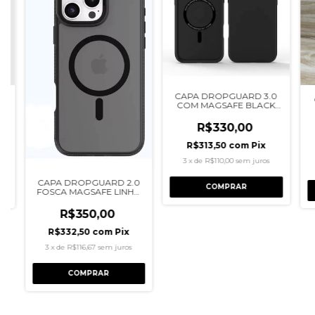
CAPA DROPGUARD 3.0
0
COM MAGSAFE BLACK
6
LINHA 16 X-ONE
R$330,00
R$313,50
com
Pix
3
x
de
R$110,00
sem juros
CAPA DROPGUARD 2.0
COMPRAR
FOSCA MAGSAFE LINHA
16 X-ONE
R$350,00
R$332,50
com
Pix
3
x
de
R$116,67
sem juros
COMPRAR