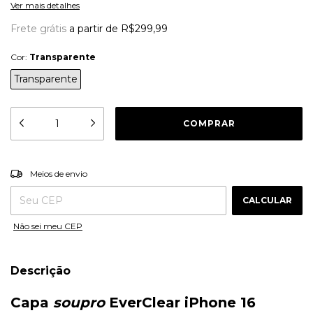
Ver mais detalhes
Frete grátis
a partir de
R$299,99
Cor:
Transparente
Transparente
ALTERAR CEP
Entregas para o CEP:
Meios de envio
CALCULAR
Não sei meu CEP
Descrição
Capa
soupro
EverClear iPhone 16